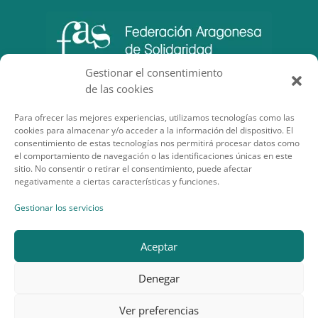
Gestionar el consentimiento
de las cookies
Para ofrecer las mejores experiencias, utilizamos tecnologías como las
cookies para almacenar y/o acceder a la información del dispositivo. El
consentimiento de estas tecnologías nos permitirá procesar datos como
el comportamiento de navegación o las identificaciones únicas en este
sitio. No consentir o retirar el consentimiento, puede afectar
negativamente a ciertas características y funciones.
SECCIONES DE INTERÉS
Gestionar los servicios
Aceptar
Denegar
Desarrollo por Planea Soluciones
Ver preferencias