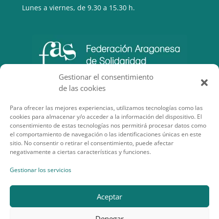
Lunes a viernes, de 9.30 a 15.30 h.
Gestionar el consentimiento
de las cookies
Para ofrecer las mejores experiencias, utilizamos tecnologías como las
cookies para almacenar y/o acceder a la información del dispositivo. El
consentimiento de estas tecnologías nos permitirá procesar datos como
el comportamiento de navegación o las identificaciones únicas en este
sitio. No consentir o retirar el consentimiento, puede afectar
negativamente a ciertas características y funciones.
SECCIONES DE INTERÉS
Gestionar los servicios
Aceptar
Denegar