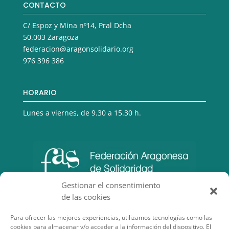
CONTACTO
C/ Espoz y Mina nº14, Pral Dcha
50.003 Zaragoza
federacion@aragonsolidario.org
976 396 386
HORARIO
Lunes a viernes, de 9.30 a 15.30 h.
Gestionar el consentimiento
de las cookies
Para ofrecer las mejores experiencias, utilizamos tecnologías como las
cookies para almacenar y/o acceder a la información del dispositivo. El