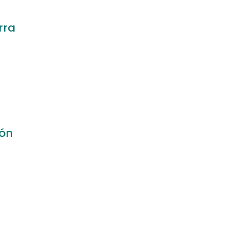
rra
zón