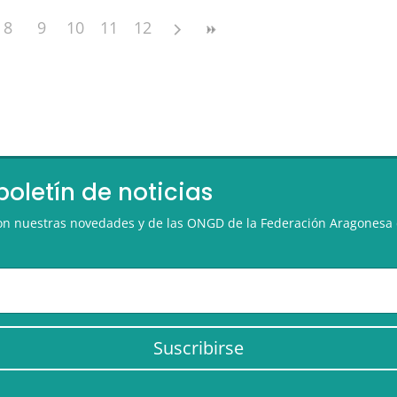
8
9
10
11
12
boletín de noticias
 con nuestras novedades y de las ONGD de la Federación Aragonesa 
Suscribirse