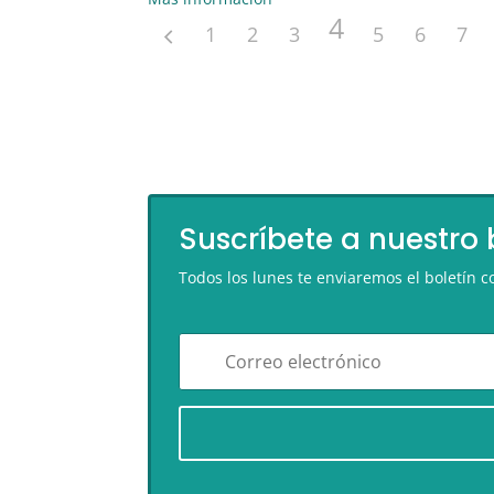
4
1
2
3
5
6
7
Suscríbete a nuestro 
Todos los lunes te enviaremos el boletín