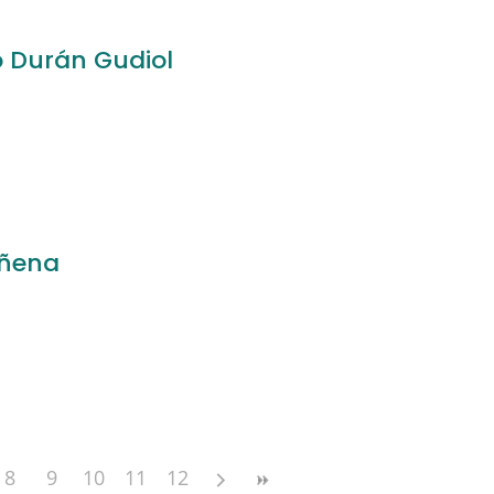
o Durán Gudiol
iñena
8
9
10
11
12