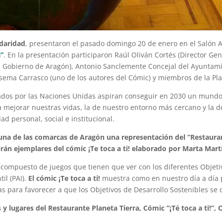
idaridad
, presentaron el pasado domingo 20 de enero en el Salón 
a”
. En la presentación participaron Raúl Oliván Cortés (Director Ge
l Gobierno de Aragón), Antonio Sanclemente Concejal del Ayuntam
osema Carrasco (uno de los autores del Cómic) y miembros de la Pla
dos por las Naciones Unidas aspiran conseguir en 2030 un mundo m
 mejorar nuestras vidas, la de nuestro entorno más cercano y la
 personal, social e institucional.
 una de las comarcas de Aragón una representación del “Restauran
irán ejemplares del cómic ¡Te toca a ti! elaborado por Marta Mar
ompuesto de juegos que tienen que ver con los diferentes Objetiv
il (PAI).
El cómic ¡Te toca a ti!
muestra como en nuestro día a día 
s para favorecer a que los Objetivos de Desarrollo Sostenibles se
y lugares del Restaurante Planeta Tierra, Cómic “¡Té toca a ti!”, 