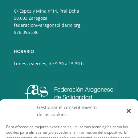
C/ Espoz y Mina nº14, Pral Dcha
50.003 Zaragoza
federacion@aragonsolidario.org
976 396 386
HORARIO
Lunes a viernes, de 9.30 a 15.30 h.
Gestionar el consentimiento
de las cookies
Para ofrecer las mejores experiencias, utilizamos tecnologías como las
cookies para almacenar y/o acceder a la información del dispositivo. El
consentimiento de estas tecnologías nos permitirá procesar datos como