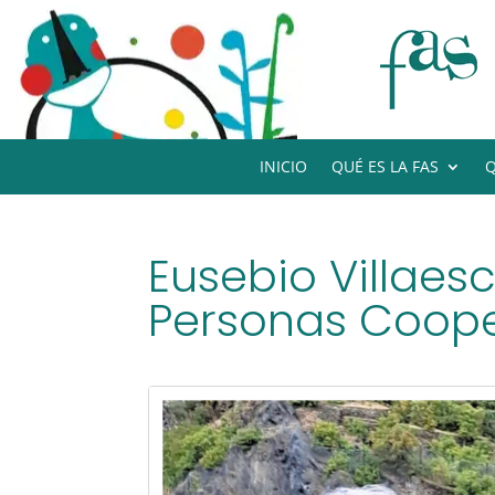
INICIO
QUÉ ES LA FAS
Q
Eusebio Villaes
Personas Coope