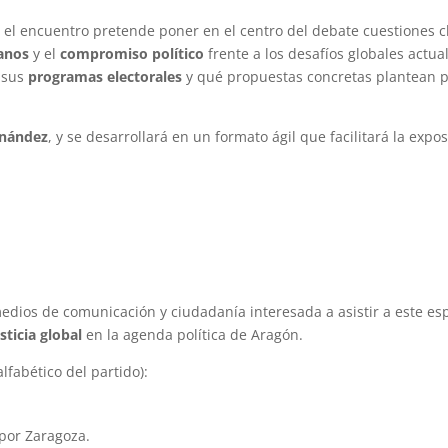
, el encuentro pretende poner en el centro del debate cuestiones 
anos
y el
compromiso político
frente a los desafíos globales actual
 sus
programas electorales
y qué propuestas concretas plantean pa
rnández
, y se desarrollará en un formato ágil que facilitará la expo
edios de comunicación y ciudadanía interesada a asistir a este espa
sticia global
en la agenda política de Aragón.
lfabético del partido):
 por Zaragoza.