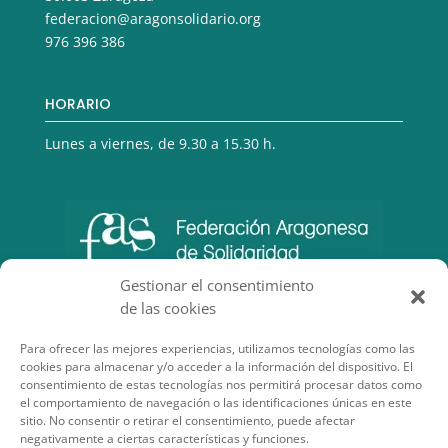
federacion@aragonsolidario.org
976 396 386
HORARIO
Lunes a viernes, de 9.30 a 15.30 h.
Gestionar el consentimiento
de las cookies
Para ofrecer las mejores experiencias, utilizamos tecnologías como las
cookies para almacenar y/o acceder a la información del dispositivo. El
consentimiento de estas tecnologías nos permitirá procesar datos como
el comportamiento de navegación o las identificaciones únicas en este
sitio. No consentir o retirar el consentimiento, puede afectar
negativamente a ciertas características y funciones.
SECCIONES DE INTERÉS