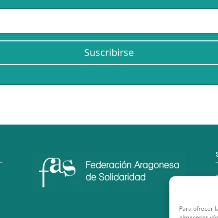
Suscribirse
Para ofrecer l
almacenar y/o 