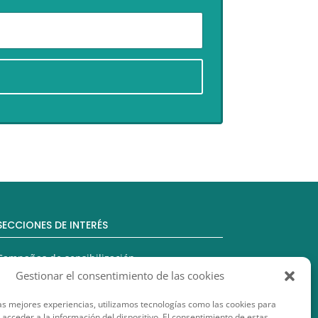
SECCIONES DE INTERÉS
Campañas de sensibilización
Gestionar el consentimiento de las cookies
Comercio Justo
as mejores experiencias, utilizamos tecnologías como las cookies para
Educación para el Desarrollo
acceder a la información del dispositivo. El consentimiento de estas