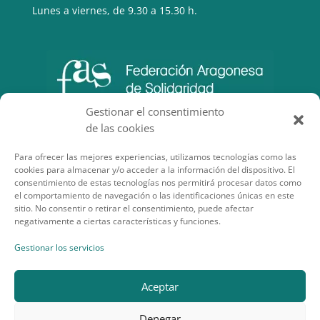
Lunes a viernes, de 9.30 a 15.30 h.
Gestionar el consentimiento
de las cookies
Para ofrecer las mejores experiencias, utilizamos tecnologías como las
cookies para almacenar y/o acceder a la información del dispositivo. El
consentimiento de estas tecnologías nos permitirá procesar datos como
el comportamiento de navegación o las identificaciones únicas en este
sitio. No consentir o retirar el consentimiento, puede afectar
negativamente a ciertas características y funciones.
SECCIONES DE INTERÉS
Gestionar los servicios
Aceptar
Denegar