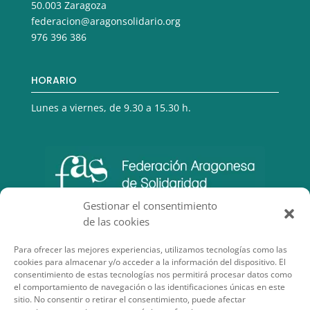
50.003 Zaragoza
federacion@aragonsolidario.org
976 396 386
HORARIO
Lunes a viernes, de 9.30 a 15.30 h.
Gestionar el consentimiento
de las cookies
Para ofrecer las mejores experiencias, utilizamos tecnologías como las
cookies para almacenar y/o acceder a la información del dispositivo. El
consentimiento de estas tecnologías nos permitirá procesar datos como
el comportamiento de navegación o las identificaciones únicas en este
sitio. No consentir o retirar el consentimiento, puede afectar