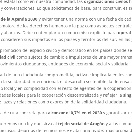
vel estatal como en nuestra comunidad, las
organizaciones civiles
h
y conversaciones. Lo que solicitamos de base, para construir, es s
 de la Agenda 2030
y evitar tener una norma con una fecha de ca
romotora de los derechos humanos y la paz como aspectos centrales 
s y alianzas. Debe contemplar un compromiso explícito para
operati
 consideren sus impactos en los países y territorios del sur, en las
romoción del espacio cívico y democrático en los países donde se 
dad civil
como sujetos de cambio e impulsores de una mayor transf
ovimientos ciudadanos, entidades de economía social y solidaria…
idad de una ciudadanía comprometida, activa e implicada en los ca
n la solidaridad internacional, el desarrollo sostenible, la defen
e lo local y en complicidad con el resto de agentes de la cooperació
dades locales para la cooperación descentralizada y reflejar la
sing
ne lazos y relaciones como expresión de la solidaridad ciudadana.
ja de ruta concreta para
alcanzar el 0,7% en el 2030
y garantizar u
ueremos una ley que sirva al
tejido social de Aragón
y a las comu
iciosos, dejarnos de tecnicismos y evitar una rigidez más propia 