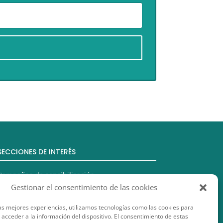
SECCIONES DE INTERÉS
Campañas de sensibilización
Gestionar el consentimiento de las cookies
Comercio Justo
as mejores experiencias, utilizamos tecnologías como las cookies para
Educación para el Desarrollo
acceder a la información del dispositivo. El consentimiento de estas