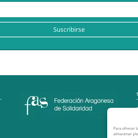
Suscribirse
Para ofrecer l
almacenar y/o 