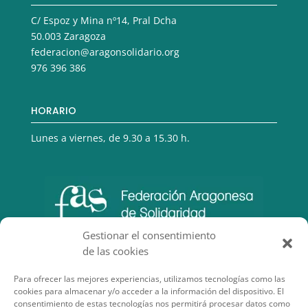
C/ Espoz y Mina nº14, Pral Dcha
50.003 Zaragoza
federacion@aragonsolidario.org
976 396 386
HORARIO
Lunes a viernes, de 9.30 a 15.30 h.
Gestionar el consentimiento
de las cookies
Para ofrecer las mejores experiencias, utilizamos tecnologías como las
cookies para almacenar y/o acceder a la información del dispositivo. El
consentimiento de estas tecnologías nos permitirá procesar datos como