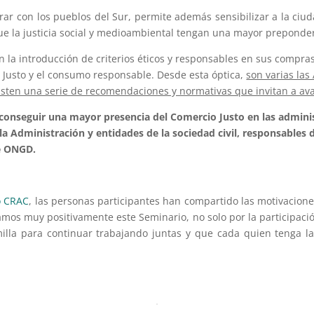
erar con los pueblos del Sur, permite además sensibilizar a la ciu
ue la justicia social y medioambiental tengan una mayor preponde
n la introducción de criterios éticos y responsables en sus compra
 Justo y el consumo responsable. Desde esta óptica,
son varias las
xisten una serie de recomendaciones y normativas que invitan a ava
a conseguir una mayor presencia del Comercio Justo en las admin
 la Administración y entidades de la sociedad civil, responsables
de ONGD.
o CRAC
, las personas participantes han compartido las motivaciones
ramos muy positivamente este Seminario, no solo por la participaci
milla para continuar trabajando juntas y que cada quien tenga l