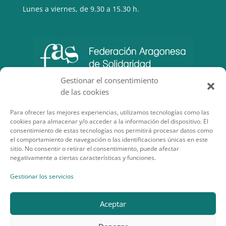
Lunes a viernes, de 9.30 a 15.30 h.
Gestionar el consentimiento
de las cookies
Para ofrecer las mejores experiencias, utilizamos tecnologías como las
cookies para almacenar y/o acceder a la información del dispositivo. El
consentimiento de estas tecnologías nos permitirá procesar datos como
el comportamiento de navegación o las identificaciones únicas en este
sitio. No consentir o retirar el consentimiento, puede afectar
negativamente a ciertas características y funciones.
SECCIONES DE INTERÉS
Gestionar los servicios
Aceptar