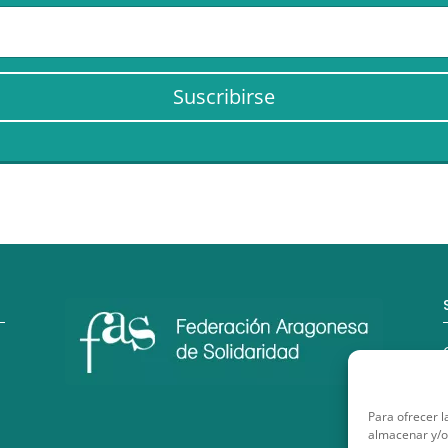
Suscribirse
Para ofrecer l
almacenar y/o 