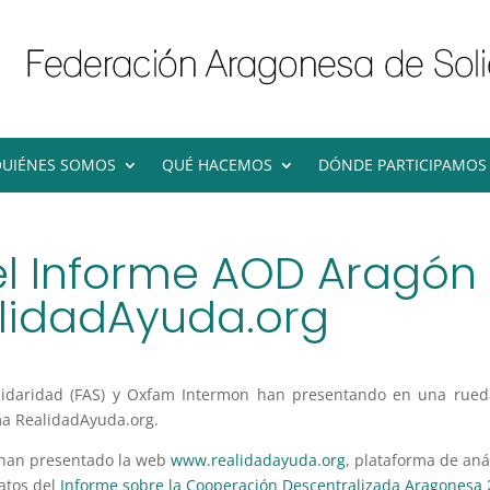
UIÉNES SOMOS
QUÉ HACEMOS
DÓNDE PARTICIPAMOS
l Informe AOD Aragón 2
lidadAyuda.org
lidaridad (FAS) y Oxfam Intermon han presentando en una rueda
ma RealidadAyuda.org.
 han presentado la web
www.realidadayuda.org
, plataforma de anál
datos del
Informe sobre la Cooperación Descentralizada Aragonesa