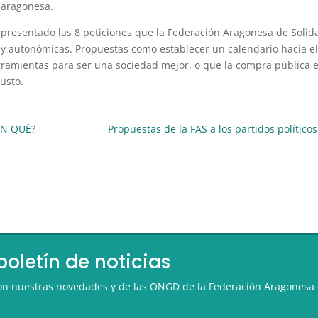
 aragonesa.
 presentado las 8 peticiones que la Federación Aragonesa de Solidar
 y autonómicas. Propuestas como establecer un calendario hacia el 
ramientas para ser una sociedad mejor, o que la compra pública est
usto.
ÓN QUÉ?
Propuestas de la FAS a los partidos políticos
boletín de noticias
 con nuestras novedades y de las ONGD de la Federación Aragonesa 