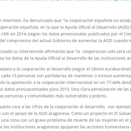
 Intermon, ha denunciado que ”la cooperación española no estaba 
ooperación española, en la que la Ayuda Oficial al Desarrollo (AO
,14% en 2014 (según los datos provisionales publicados por el Co
y del compromiso del actual Gobierno de aumentar la AOD cuando m
enzado su intervención afirmando que “la cooperacion solo será un
a los datos de la Ayuda Oficial al Desarrollo de las instituciones 
dano a la cooperación al desarrollo (según el último eurobarómet
de cada 10 personas son partidarias de mantener o incluso aumenta
ido la aportación a la cooperación internacional en un 77,44% des
s datos presupuestados para 2015. Una clara penalización de las p
las personas y comunidades más vulnerables y pobres.
 puesto cara a las cifras de la cooperación al desarrollo, con ejem
os con el apoyo de la AOD aragonesa. Como un proyecto en El Salva
 una zona con un grave problema de muerte de las mujeres en el p
e las instituciones aragonesas apoyaran las acciones humanitaria d