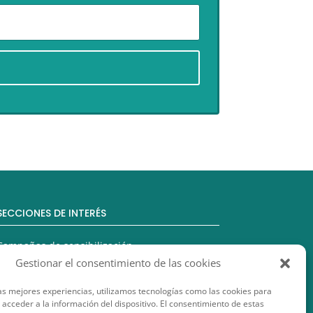
SECCIONES DE INTERÉS
Campañas de sensibilización
Gestionar el consentimiento de las cookies
Comercio Justo
as mejores experiencias, utilizamos tecnologías como las cookies para
Educación para el Desarrollo
acceder a la información del dispositivo. El consentimiento de estas