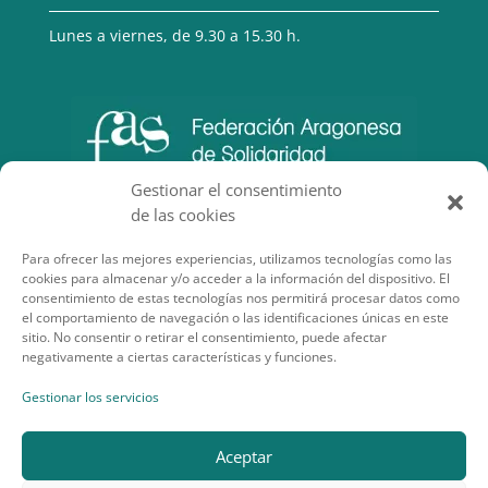
Lunes a viernes, de 9.30 a 15.30 h.
Gestionar el consentimiento
de las cookies
Para ofrecer las mejores experiencias, utilizamos tecnologías como las
cookies para almacenar y/o acceder a la información del dispositivo. El
consentimiento de estas tecnologías nos permitirá procesar datos como
el comportamiento de navegación o las identificaciones únicas en este
sitio. No consentir o retirar el consentimiento, puede afectar
negativamente a ciertas características y funciones.
SECCIONES DE INTERÉS
Gestionar los servicios
Aceptar