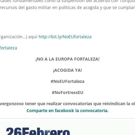
tades fundamentales como la suspensión del acuerdo con Turquía y
ecursos del gasto militar en políticas de acogida y que se cumplan
organización…) aquí
http://bit.ly/NoEUfortaleza
fortaleza
¡NO A LA EUROPA FORTALEZA!
¡ACOGIDA YA!
#NoEUFortaleza
#NoFortressEU
vergonzoso tener que realizar convocatorias que reivindican la o
Comparte en facebook la convocatoria
.