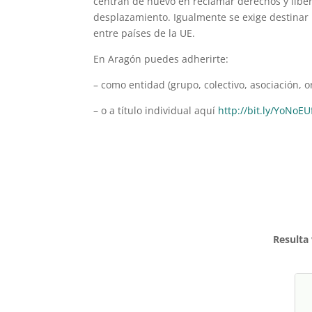
centran de nuevo en reclamar derechos y liber
desplazamiento. Igualmente se exige destinar r
entre países de la UE.
En Aragón puedes adherirte:
– como entidad (grupo, colectivo, asociación, 
– o a título individual aquí
http://bit.ly/YoNoEU
Resulta 