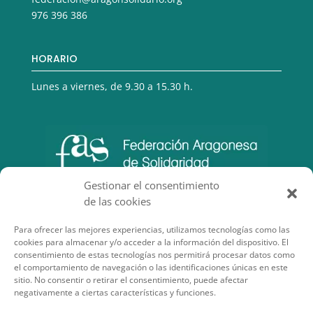
976 396 386
HORARIO
Lunes a viernes, de 9.30 a 15.30 h.
Gestionar el consentimiento
de las cookies
Para ofrecer las mejores experiencias, utilizamos tecnologías como las
cookies para almacenar y/o acceder a la información del dispositivo. El
consentimiento de estas tecnologías nos permitirá procesar datos como
el comportamiento de navegación o las identificaciones únicas en este
sitio. No consentir o retirar el consentimiento, puede afectar
negativamente a ciertas características y funciones.
SECCIONES DE INTERÉS