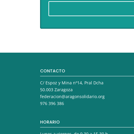
CONTACTO
C/ Espoz y Mina nº14, Pral Dcha
50.003 Zaragoza
federacion@aragonsolidario.org
976 396 386
HORARIO
Lunes a viernes, de 9.30 a 15.30 h.