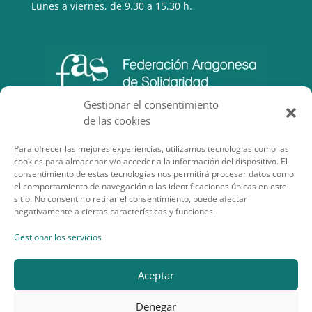
Lunes a viernes, de 9.30 a 15.30 h.
Gestionar el consentimiento
de las cookies
Para ofrecer las mejores experiencias, utilizamos tecnologías como las
cookies para almacenar y/o acceder a la información del dispositivo. El
consentimiento de estas tecnologías nos permitirá procesar datos como
el comportamiento de navegación o las identificaciones únicas en este
sitio. No consentir o retirar el consentimiento, puede afectar
negativamente a ciertas características y funciones.
SECCIONES DE INTERÉS
Gestionar los servicios
Aceptar
Denegar