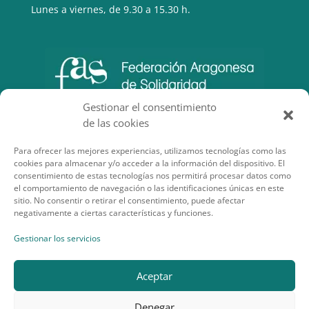
Lunes a viernes, de 9.30 a 15.30 h.
Gestionar el consentimiento
de las cookies
Para ofrecer las mejores experiencias, utilizamos tecnologías como las
cookies para almacenar y/o acceder a la información del dispositivo. El
consentimiento de estas tecnologías nos permitirá procesar datos como
el comportamiento de navegación o las identificaciones únicas en este
sitio. No consentir o retirar el consentimiento, puede afectar
negativamente a ciertas características y funciones.
SECCIONES DE INTERÉS
Gestionar los servicios
Aceptar
Denegar