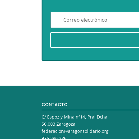
CONTACTO
C/ Espoz y Mina nº14, Pral Dcha
50.003 Zaragoza
federacion@aragonsolidario.org
976 396 386