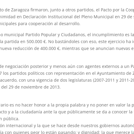
o de Zaragoza firmaron, junto a otros partidos, el Pacto por la Coo
midad en Declaración Institucional del Pleno Municipal en 29 de 
icipales para cooperación al desarrollo.
o municipal Partido Popular y Ciudadanos, el incumplimiento es 
 partida en 500.000 €. No bastándoles con eso, este ejercicio ha 
 nueva reducción de 400.000 €, mientras que se anuncian nuevas
 de negociación posterior y menos aún con agentes externos a un P
los partidos políticos con representación en el Ayuntamiento de Z
cuerdo, con una vigencia de dos legislaturas (2007-2011 y 2011-201
 del 29 de noviembre de 2013.
rio es no hacer honor a la propia palabra y no poner en valor la pr
cto y a la ciudadanía ante la que públicamente se da a conocer la
n pública.
ón internacional y la que se hace desde nuestros gobiernos auton
 con quienes peor lo están pasando; y dignidad: la que merece la