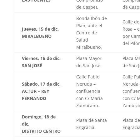
de Caspe).
de Caspe
Ronda Ibón de
Calle de
Plan, ante el
Jueves, 15 de dic.
Rosa – 
Centro de
MIRALBUENO
por Cam
Salud
del Pilón
Miralbueno.
Viernes, 16 de dic.
Plaza Mayor
Plaza M
SAN JOSÉ
de San José.
de San J
Calle Pablo
Calle Pa
Sábado, 17 de dic.
Neruda –
Neruda 
ACTUR – REY
confluencia
confluen
FERNANDO
con C/ María
con C/ 
Zambrano.
Zambra
Domingo, 18 de
Plaza de Santa
Plaza de
dic.
Engracia.
Engracia
DISTRITO CENTRO