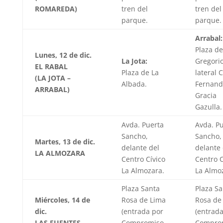
ROMAREDA)
tren del
tren del
parque.
parque.
Arrabal:
Plaza d
Lunes, 12 de dic.
La Jota:
Gregorio
EL RABAL
Plaza de La
lateral C
(LA JOTA –
Albada.
Fernand
ARRABAL)
Gracia
Gazulla.
Avda. Puerta
Avda. P
Sancho,
Sancho,
Martes, 13 de dic.
delante del
delante 
LA ALMOZARA
Centro Cívico
Centro C
La Almozara.
La Almo
Plaza Santa
Plaza Sa
Miércoles, 14 de
Rosa de Lima
Rosa de
dic.
(entrada por
(entrada
LAS FUENTES
Compromiso
Compro