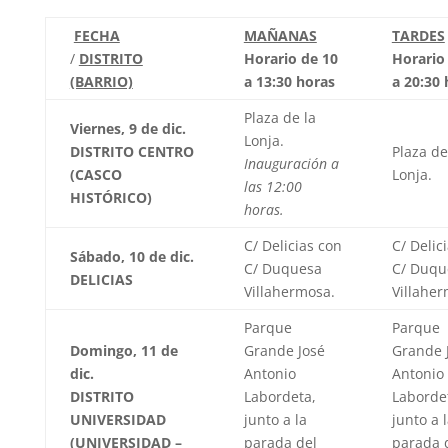
FECHA
MAÑANAS
TARDES
/
DISTRITO
Horario de 10
Horario
(BARRIO)
a 13:30 horas
a 20:30 
Plaza de la
Viernes, 9 de dic.
Lonja.
DISTRITO CENTRO
Plaza de
Inauguración a
(CASCO
Lonja.
las 12:00
HISTÓRICO)
horas.
C/ Delicias con
C/ Delic
Sábado, 10 de dic.
C/ Duquesa
C/ Duqu
DELICIAS
Villahermosa.
Villaher
Parque
Parque
Domingo, 11 de
Grande José
Grande 
dic.
Antonio
Antonio
DISTRITO
Labordeta,
Laborde
UNIVERSIDAD
junto a la
junto a 
(UNIVERSIDAD –
parada del
parada 