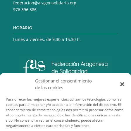
federacion@aragonsolidario.org
976 396 386
HORARIO
Lunes a viernes, de 9.30 a 15.30 h.
Gestionar el consentimiento
de las cookies
Para ofrecer las mejores experiencias, utilizamos tecnologías como las
cookies para almacenar y/o acceder a la información del dispositivo. El
consentimiento de estas tecnologías nos permitirá procesar datos como
el comportamiento de navegación o las identificaciones únicas en este
sitio. No consentir o retirar el consentimiento, puede afectar
negativamente a ciertas características y funciones.
SECCIONES DE INTERÉS