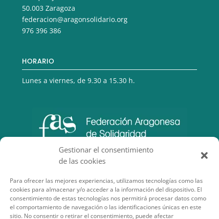
50.003 Zaragoza
federacion@aragonsolidario.org
976 396 386
HORARIO
Lunes a viernes, de 9.30 a 15.30 h.
Gestionar el consentimiento
de las cookies
Para ofrecer las mejores experiencias, utilizamos tecnologías como las
cookies para almacenar y/o acceder a la información del dispositivo. El
consentimiento de estas tecnologías nos permitirá procesar datos como
el comportamiento de navegación o las identificaciones únicas en este
sitio. No consentir o retirar el consentimiento, puede afectar