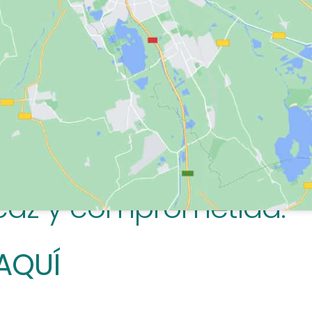
ico y otros sectores im
ección y atención a la
o para compartir conoc
estrategias que contr
icaz y comprometida.
AQUÍ