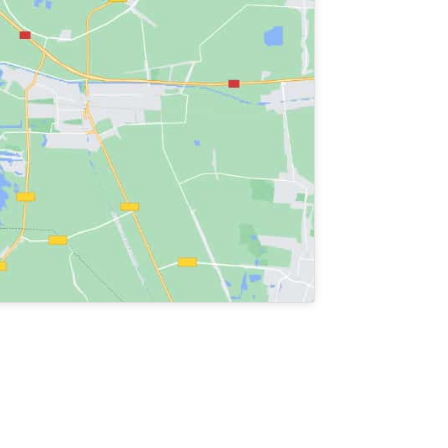
plicados en la
s violencias de
imientos,
ibuyan a una