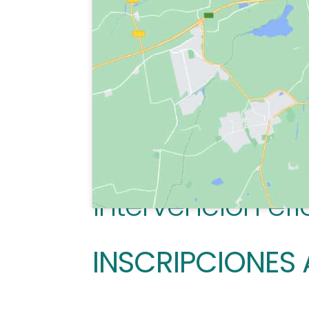
educativo, juríd
prevención, det
género.
Será un espaci
experiencias y 
intervención ef
INSCRIPCIONES 