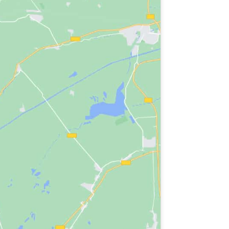
sta jornada.
al, sanitario,