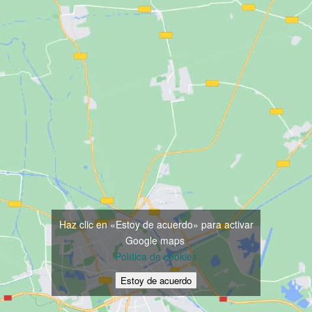
ndo Aragón organiza e
Haz clic en «Estoy de acuerdo» para activar
Google maps
Política de cookies
sionales del ámbito soci
Estoy de acuerdo