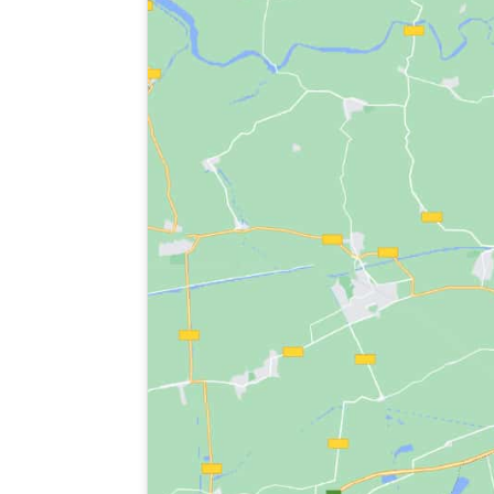
La
Fundación de Acción Laica
y las Feder
20.000 estudiantes
participarán en las acti
concentraciones y talleres bajo el lema “No h