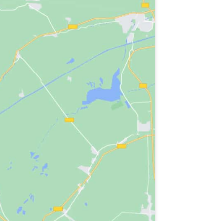
por la Paz
con actividades en
46 institutos.
ualdad de género. El alumnado va a organizar