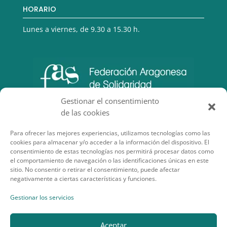
HORARIO
Lunes a viernes, de 9.30 a 15.30 h.
Gestionar el consentimiento
de las cookies
Para ofrecer las mejores experiencias, utilizamos tecnologías como las
cookies para almacenar y/o acceder a la información del dispositivo. El
consentimiento de estas tecnologías nos permitirá procesar datos como
el comportamiento de navegación o las identificaciones únicas en este
sitio. No consentir o retirar el consentimiento, puede afectar
negativamente a ciertas características y funciones.
SECCIONES DE INTERÉS
Gestionar los servicios
Aceptar