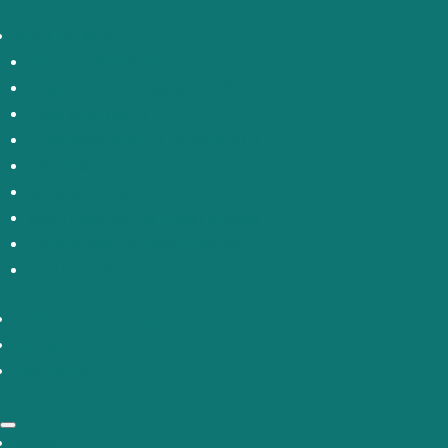
QUÉ HACEMOS
AYUDA HUMANITARIA
CAMPAÑAS DE SENSIBILIZACIÓN
COMERCIO JUSTO
EDUCACIÓN PARA EL DESARROLLO
INCIDENCIA
INFORMES AOD
INVESTIGACIÓN EN COOPERACIÓN
FORMACIÓN EN COOPERACIÓN
PUBLICACIONES
DÓNDE PARTICIPAMOS
AGENDA
CONTACTO
INICIO