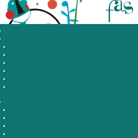
INICIO
QUÉ ES LA FAS
LA FAS
OBJETIVOS
ESTATUTOS
REGLAMENTO DE RÉGIMEN INTERNO
ORGANIZACIÓN INTERNA
TRANSPARENCIA
QUIÉNES SOMOS
DIRECTORIO ONGD
ONGD: ¿QUÉ SON?
ONGD: ¿QUÉ HACEN?
¿CÓMO COLABORAR?