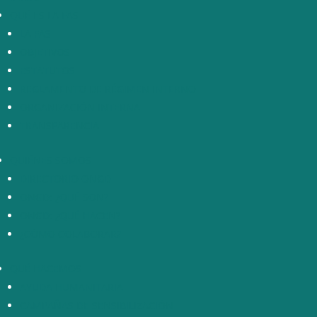
QUÉ ES LA FAS
LA FAS
OBJETIVOS
ESTATUTOS
REGLAMENTO DE RÉGIMEN INTERNO
ORGANIZACIÓN INTERNA
TRANSPARENCIA
QUIÉNES SOMOS
DIRECTORIO ONGD
ONGD: ¿QUÉ SON?
ONGD: ¿QUÉ HACEN?
¿CÓMO COLABORAR?
QUÉ HACEMOS
AYUDA HUMANITARIA
CAMPAÑAS DE SENSIBILIZACIÓN