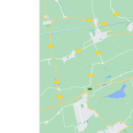
ENTARACHÉN · CAMINICO MEDICINAL 
Entarachén Bosco Global organiza el próx
de hierro de Santolaria y Erés, en Santa Eu
La ruta, de
6 km y dificultad baja
, estará g
conocimiento sobre las plantas medicinales d
El donativo íntegro de inscripción (15 €) 
la formación profesional de mujeres y jóvene
Más información e inscripciones:
https://
bos