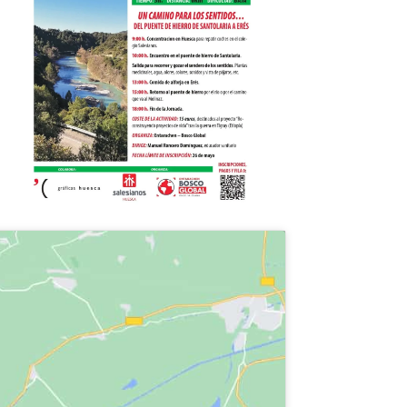
fice 365
Outlook Live