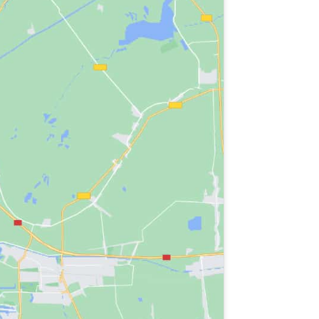
el sendero de los sentidos entre el puente
e compartirá de forma altruista su
er y, al mismo tiempo, hacer el bien.
»
, centrado en la rehabilitación psicosocial y