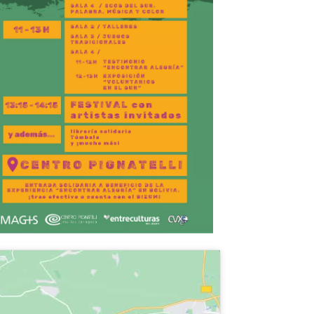
fice 365
Outlook Live