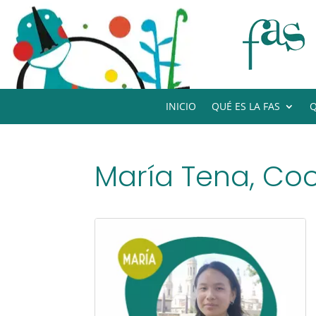
INICIO
QUÉ ES LA FAS
Q
María Tena, Co