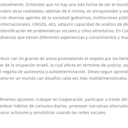
socialmente. Entiendes que no hay una sola forma de ver el mundo,
sobre otras realidades, además de ti misma, es enriquecedor y est
con diversos agentes de la sociedad (gobiernos, instituciones púb
internacionales, ONGDs, etc), adquirir capacidad de análisis de di
identificación de problemáticas sociales y cómo afrontarlos. En 
diversas que tienen diferentes experiencias y conocimientos y mu
ribuir con mi granito de arena promoviendo el respeto por los De
ar de la ocupación israelí, la cual afecta en términos de justicia, s
s al negarla de autonomía y autodeterminación. Deseo seguir apre
 como en un mundo con desafíos cada vez más multidimensionales
ferentes opciones: trabajar en Cooperación, participar a través del
iar hábitos de consumo diarios, promover narrativas alternativas, 
acer activismo y sensibilizar usando las redes sociales.