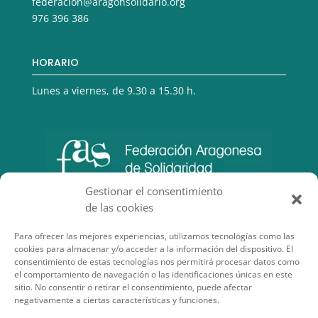
federacion@aragonsolidario.org
976 396 386
HORARIO
Lunes a viernes, de 9.30 a 15.30 h.
Gestionar el consentimiento
de las cookies
Para ofrecer las mejores experiencias, utilizamos tecnologías como las
cookies para almacenar y/o acceder a la información del dispositivo. El
consentimiento de estas tecnologías nos permitirá procesar datos como
el comportamiento de navegación o las identificaciones únicas en este
sitio. No consentir o retirar el consentimiento, puede afectar
negativamente a ciertas características y funciones.
SECCIONES DE INTERÉS