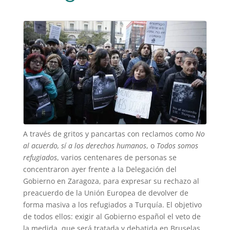
A través de gritos y pancartas con reclamos como
No
al acuerdo, sí a los derechos humanos
, o
Todos somos
refugiados
, varios centenares de personas se
concentraron ayer frente a la Delegación del
Gobierno en Zaragoza, para expresar su rechazo al
preacuerdo de la Unión Europea de devolver de
forma masiva a los refugiados a Turquía. El objetivo
de todos ellos: exigir al Gobierno español el veto de
la medida, que será tratada y debatida en Bruselas