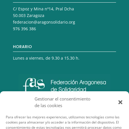
C/ Espoz y Mina nº14, Pral Dcha
50.003 Zaragoza
federacion@aragonsolidario.org
976 396 386
HORARIO
Lunes a viernes, de 9.30 a 15.30 h.
Gestionar el consentimiento
de las cookies
Para ofrecer las mejores experiencias, utilizamos tecnologías como las
cookies para almacenar y/o acceder a la información del dispositivo. El
consentimiento de estas tecnologías nos permitirá procesar datos como