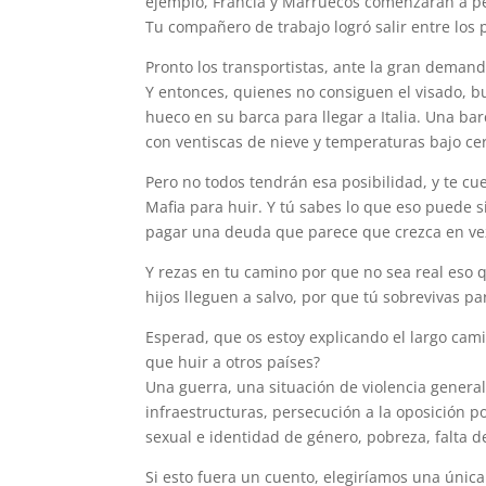
ejemplo, Francia y Marruecos comenzarán a pe
Tu compañero de trabajo logró salir entre los
Pronto los transportistas, ante la gran demanda
Y entonces, quienes no consiguen el visado, b
hueco en su barca para llegar a Italia. Una ba
con ventiscas de nieve y temperaturas bajo cer
Pero no todos tendrán esa posibilidad, y te cu
Mafia para huir. Y tú sabes lo que eso puede 
pagar una deuda que parece que crezca en v
Y rezas en tu camino por que no sea real eso q
hijos lleguen a salvo, por que tú sobrevivas pa
Esperad, que os estoy explicando el largo cami
que huir a otros países?
Una guerra, una situación de violencia genera
infraestructuras, persecución a la oposición p
sexual e identidad de género, pobreza, falta 
Si esto fuera un cuento, elegiríamos una única