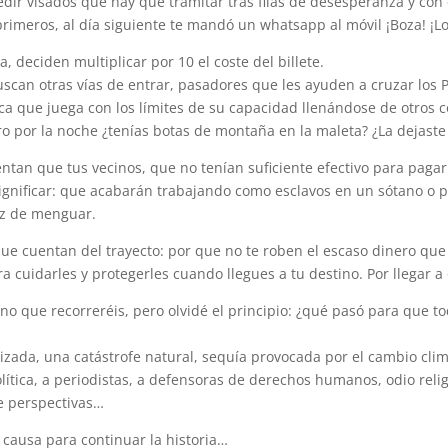
dir visados que hay que tramitar tras filas de desesperanza y con
 primeros, al día siguiente te mandó un whatsapp al móvil ¡Boza! ¡
, deciden multiplicar por 10 el coste del billete.
uscan otras vías de entrar, pasadores que les ayuden a cruzar los
rca que juega con los límites de su capacidad llenándose de otros c
o por la noche ¿tenías botas de montaña en la maleta? ¿La dejaste 
entan que tus vecinos, que no tenían suficiente efectivo para pagar
significar: que acabarán trabajando como esclavos en un sótano o 
ez de menguar.
ue cuentan del trayecto: por que no te roben el escaso dinero que 
ra cuidarles y protegerles cuando llegues a tu destino. Por llegar a 
no que recorreréis, pero olvidé el principio: ¿qué pasó para que to
lizada, una catástrofe natural, sequía provocada por el cambio cli
olítica, a periodistas, a defensoras de derechos humanos, odio reli
de perspectivas…
 causa para continuar la historia…