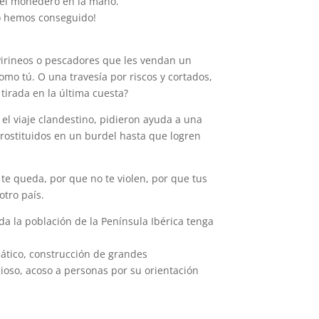
 el monedero en la mano.
Lo hemos conseguido!
 Pirineos o pescadores que les vendan un
omo tú. O una travesía por riscos y cortados,
tirada en la última cuesta?
 el viaje clandestino, pidieron ayuda a una
prostituidos en un burdel hasta que logren
te queda, por que no te violen, por que tus
otro país.
da la población de la Península Ibérica tenga
mático, construcción de grandes
gioso, acoso a personas por su orientación