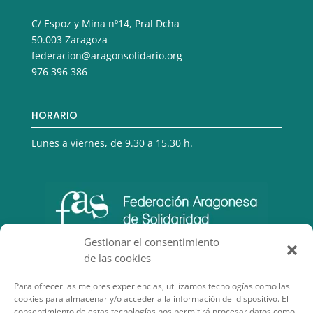
C/ Espoz y Mina nº14, Pral Dcha
50.003 Zaragoza
federacion@aragonsolidario.org
976 396 386
HORARIO
Lunes a viernes, de 9.30 a 15.30 h.
Gestionar el consentimiento
de las cookies
Para ofrecer las mejores experiencias, utilizamos tecnologías como las
cookies para almacenar y/o acceder a la información del dispositivo. El
consentimiento de estas tecnologías nos permitirá procesar datos como