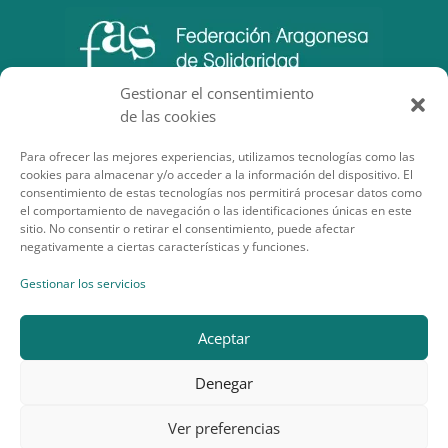
Gestionar el consentimiento
de las cookies
Para ofrecer las mejores experiencias, utilizamos tecnologías como las
cookies para almacenar y/o acceder a la información del dispositivo. El
consentimiento de estas tecnologías nos permitirá procesar datos como
el comportamiento de navegación o las identificaciones únicas en este
sitio. No consentir o retirar el consentimiento, puede afectar
negativamente a ciertas características y funciones.
SECCIONES DE INTERÉS
Gestionar los servicios
Aceptar
Denegar
Desarrollo por Planea Soluciones
Ver preferencias