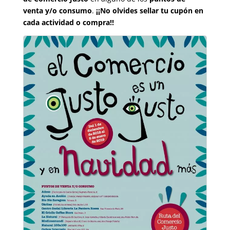
venta y/o consumo
.
¡¡No olvides sellar tu cupón en
cada actividad o compra!!