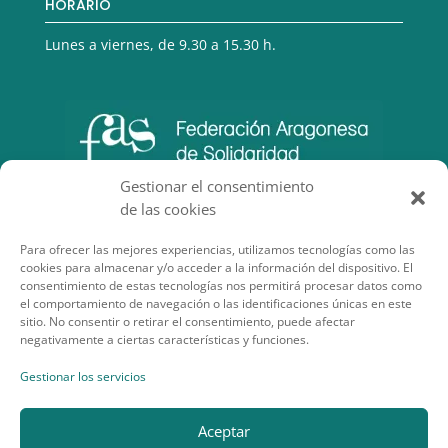
HORARIO
Lunes a viernes, de 9.30 a 15.30 h.
Gestionar el consentimiento
de las cookies
Para ofrecer las mejores experiencias, utilizamos tecnologías como las
cookies para almacenar y/o acceder a la información del dispositivo. El
consentimiento de estas tecnologías nos permitirá procesar datos como
el comportamiento de navegación o las identificaciones únicas en este
sitio. No consentir o retirar el consentimiento, puede afectar
negativamente a ciertas características y funciones.
SECCIONES DE INTERÉS
Gestionar los servicios
Aceptar