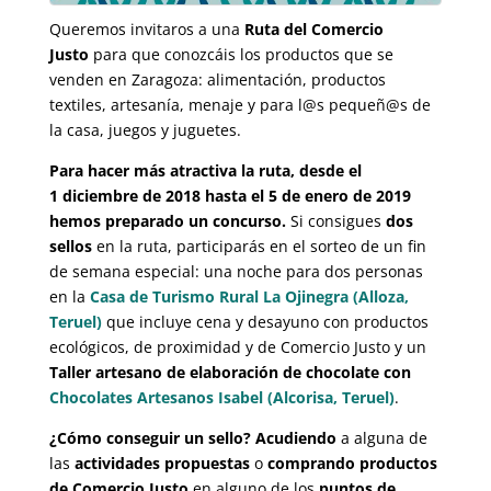
Queremos invitaros a una
Ruta del Comercio
Justo
para que conozcáis los productos que se
venden en Zaragoza: alimentación, productos
textiles, artesanía, menaje y para l@s pequeñ@s de
la casa, juegos y juguetes.
Para hacer más atractiva la ruta, desde el
1 diciembre de 2018 hasta el 5 de enero de 2019
hemos preparado un concurso.
Si consigues
dos
sellos
en la ruta, participarás en el sorteo de un fin
de semana especial: una noche para dos personas
en la
Casa de Turismo Rural La Ojinegra (Alloza,
Teruel)
que incluye cena y desayuno con productos
ecológicos, de proximidad y de Comercio Justo y un
Taller artesano de elaboración de chocolate con
Chocolates Artesanos Isabel (Alcorisa, Teruel)
.
¿Cómo conseguir un sello?
Acudiendo
a alguna de
las
actividades propuestas
o
comprando productos
de Comercio Justo
en alguno de los
puntos de