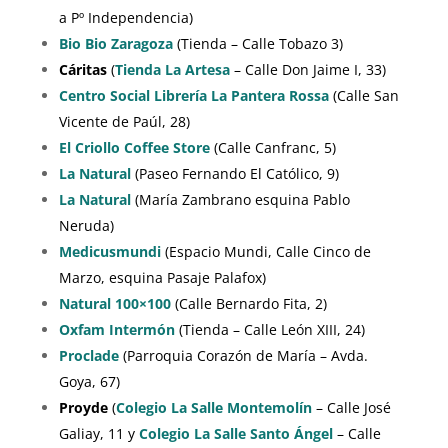
a Pº Independencia)
Bio Bio Zaragoza
(Tienda – Calle Tobazo 3)
Cáritas
(
Tienda La Artesa
– Calle Don Jaime I, 33)
Centro
Social Librería La Pantera Rossa
(Calle San
Vicente de Paúl, 28)
El Criollo Coffee Store
(Calle Canfranc, 5)
La Natural
(Paseo Fernando El Católico, 9)
La Natural
(María Zambrano esquina Pablo
Neruda)
Medicusmundi
(Espacio Mundi, Calle Cinco de
Marzo, esquina Pasaje Palafox)
Natural 100×100
(Calle Bernardo Fita, 2)
Oxfam Intermón
(Tienda – Calle León XIII, 24)
Proclade
(Parroquia Corazón de María – Avda.
Goya, 67)
Proyde
(
Colegio La Salle Montemolín
– Calle José
Galiay, 11 y
Colegio La Salle Santo Ángel
– Calle