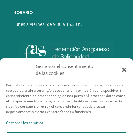
HORARIO
Lunes a viernes, de 9.30 a 15.30 h.
Gestionar el consentimiento
de las cookies
Para ofrecer las mejores experiencias, utilizamos tecnologías como las
cookies para almacenar y/o acceder a la información del dispositivo. El
consentimiento de estas tecnologías nos permitirá procesar datos como
el comportamiento de navegación o las identificaciones únicas en este
sitio. No consentir o retirar el consentimiento, puede afectar
negativamente a ciertas características y funciones.
SECCIONES DE INTERÉS
Gestionar los servicios