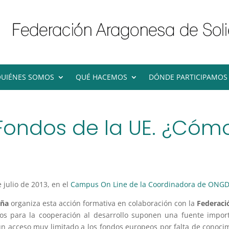
UIÉNES SOMOS
QUÉ HACEMOS
DÓNDE PARTICIPAMOS
«Fondos de la UE. ¿Có
e julio de 2013, en el
Campus On Line de la Coordinadora de ONG
aña
organiza esta acción formativa en colaboración con la
Federaci
eos para la cooperación al desarrollo suponen una fuente impor
n acceso muy limitado a los fondos europeos por falta de conocimi