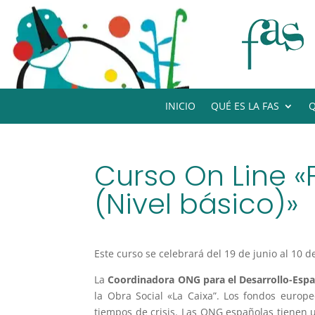
INICIO
QUÉ ES LA FAS
Q
Curso On Line 
(Nivel básico)»
Este curso se celebrará del 19 de junio al 10 d
La
Coordinadora ONG para el Desarrollo-Esp
la Obra Social «La Caixa”. Los fondos europ
tiempos de crisis. Las ONG españolas tienen u