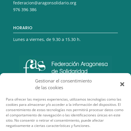
federacion@aragonsolidario.org
976 396 386
HORARIO
Lunes a viernes, de 9.30 a 15.30 h.
Gestionar el consentimiento
de las cookies
Para ofrecer las mejores experiencias, utilizamos tecnologías como las
cookies para almacenar y/o acceder a la información del dispositivo. El
consentimiento de estas tecnologías nos permitirá procesar datos como
el comportamiento de navegación o las identificaciones únicas en este
sitio. No consentir o retirar el consentimiento, puede afectar
negativamente a ciertas características y funciones.
SECCIONES DE INTERÉS