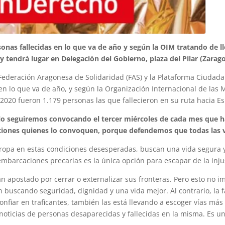
onas fallecidas en lo que va de año y según la OIM tratando de lle
y tendrá lugar en Delegación del Gobierno, plaza del Pilar (Zarago
Federación Aragonesa de Solidaridad (FAS) y la Plataforma Ciudad
en lo que va de año, y según la Organización Internacional de las M
020 fueron 1.179 personas las que fallecieron en su ruta hacia E
 lo seguiremos convocando el tercer miércoles de cada mes que ha
ciones quienes lo convoquen, porque defendemos que todas las 
ropa en estas condiciones desesperadas, buscan una vida segura y
mbarcaciones precarias es la única opción para escapar de la injusti
n apostado por cerrar o externalizar sus fronteras. Pero esto no 
buscando seguridad, dignidad y una vida mejor. Al contrario, la fa
fiar en traficantes, también las está llevando a escoger vías más
s noticias de personas desaparecidas y fallecidas en la misma. Es un