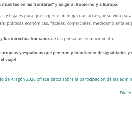
 muertes en las fronteras” y exigir al Gobierno y a Europa:
uras y legales para que la gente no tenga que arriesgar su vida par
aís
: políticas económicas, fiscales, comerciales, medioambientales
l y los derechos humanos
de las personas en movimiento.
s europeas y españolas que generan y mantienen desigualdades y e
el viaje!
ollo de Aragón 2020 ofrece datos sobre la participación de las admi
Día in