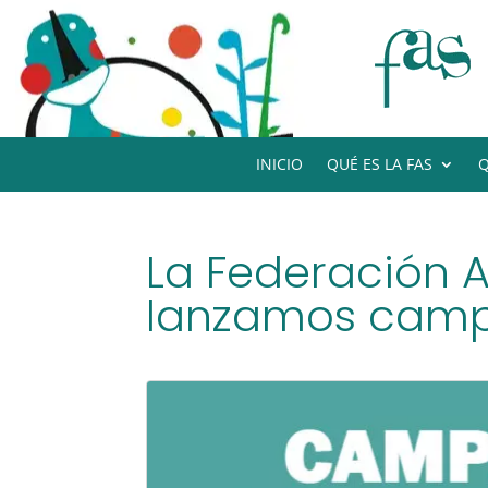
INICIO
QUÉ ES LA FAS
Q
La Federación 
lanzamos campa