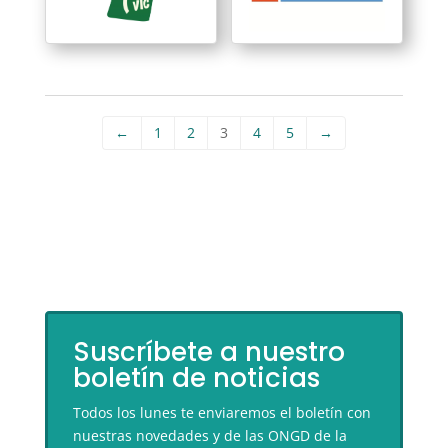
←
1
2
3
4
5
→
Suscríbete a nuestro
boletín de noticias
Todos los lunes te enviaremos el boletín con
nuestras novedades y de las ONGD de la