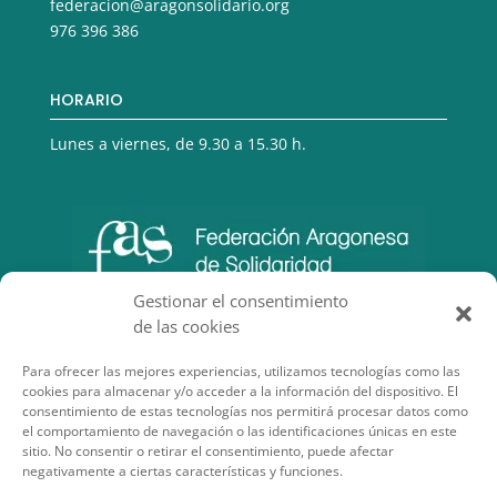
federacion@aragonsolidario.org
976 396 386
HORARIO
Lunes a viernes, de 9.30 a 15.30 h.
Gestionar el consentimiento
de las cookies
Para ofrecer las mejores experiencias, utilizamos tecnologías como las
cookies para almacenar y/o acceder a la información del dispositivo. El
consentimiento de estas tecnologías nos permitirá procesar datos como
el comportamiento de navegación o las identificaciones únicas en este
sitio. No consentir o retirar el consentimiento, puede afectar
negativamente a ciertas características y funciones.
SECCIONES DE INTERÉS