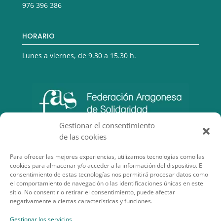
976 396 386
HORARIO
Lunes a viernes, de 9.30 a 15.30 h.
Gestionar el consentimiento
de las cookies
Para ofrecer las mejores experiencias, utilizamos tecnologías como las
cookies para almacenar y/o acceder a la información del dispositivo. El
consentimiento de estas tecnologías nos permitirá procesar datos como
el comportamiento de navegación o las identificaciones únicas en este
sitio. No consentir o retirar el consentimiento, puede afectar
negativamente a ciertas características y funciones.
SECCIONES DE INTERÉS
Gestionar los servicios