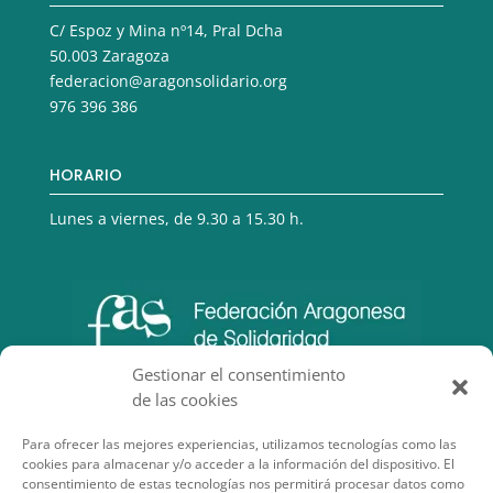
C/ Espoz y Mina nº14, Pral Dcha
50.003 Zaragoza
federacion@aragonsolidario.org
976 396 386
HORARIO
Lunes a viernes, de 9.30 a 15.30 h.
Gestionar el consentimiento
de las cookies
Para ofrecer las mejores experiencias, utilizamos tecnologías como las
cookies para almacenar y/o acceder a la información del dispositivo. El
consentimiento de estas tecnologías nos permitirá procesar datos como